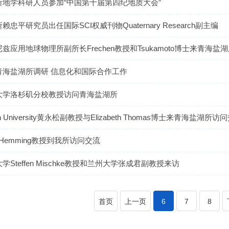
所地学科研人员参加“中国第十届第四纪地质大会”
忠平研究员出任国际SCI权威刊物Quaternary Research副主编
兹应用地球物理所副所长Frechen教授和Tsukamoto博士来青海盐
青海盐湖所调研 信息化和国际合作工作
大学洛杉矶分校教授访问青海盐湖所
n University黄永松副教授与Elizabeth Thomas博士来青海盐湖所访
 Hemming教授到我所访问交流
学Steffen Mischke教授和兰州大学张成君副教授来访
首页
上一页
6
7
8