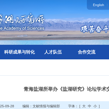
English
科研成果与转化
人才队伍
合作交流
青海盐湖所举办《盐湖研究》论坛学术交
5-09-28
编辑：文献情报与编辑部
字体： [
大
中
小
]