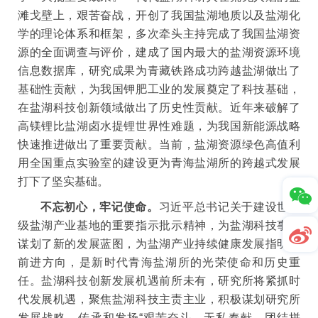
滩戈壁上，艰苦奋战，开创了我国盐湖地质以及盐湖化
学的理论体系和框架，多次牵头主持完成了我国盐湖资
源的全面调查与评价，建成了国内最大的盐湖资源环境
信息数据库，研究成果为青藏铁路成功跨越盐湖做出了
基础性贡献，为我国钾肥工业的发展奠定了科技基础，
在盐湖科技创新领域做出了历史性贡献。近年来破解了
高镁锂比盐湖卤水提锂世界性难题，为我国新能源战略
快速推进做出了重要贡献。当前，盐湖资源绿色高值利
用全国重点实验室的建设更为青海盐湖所的跨越式发展
打下了坚实基础。
不忘初心，牢记使命。
习近平总书记关于建设世界
级盐湖产业基地的重要指示批示精神，为盐湖科技事业
谋划了新的发展蓝图，为盐湖产业持续健康发展指明了
前进方向，是新时代青海盐湖所的光荣使命和历史重
任。盐湖科技创新发展机遇前所未有，研究所将紧抓时
代发展机遇，聚焦盐湖科技主责主业，积极谋划研究所
发展战略，传承和发扬“艰苦奋斗、无私奉献、团结拼